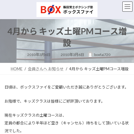
コ
ナ
ン
ビ
テ
ゲ
ン
ー
ツ
シ
4月から キッズ土曜PMコース増
へ
ョ
ス
ン
設
キ
に
ッ
移
最
2010年3月6日
2010年3月6日
boxfai720
終
プ
動
更
新
日
HOME
会員さんへ お知らせ
4月から キッズ土曜PMコース増設
時
:
日頃は、ボックスファイをご愛顧いただき誠にありがとうございます。
お陰様で、キッズクラスは皆様にご好評頂いております。
現在キッズクラスの土曜コースは、
定員の都合により半年ほど空き（キャンセル）待ちをして頂いている状
況でした。