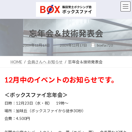
コ
ナ
ン
ビ
テ
ゲ
ン
ー
ツ
シ
忘年会＆技術発表会
へ
ョ
ス
ン
最
キ
に
2009年12月17日
2009年12月17日
boxfai720
終
ッ
移
更
新
プ
動
日
時
HOME
会員さんへ お知らせ
忘年会＆技術発表会
:
12月中のイベントのお知らせです。
＜ボックスファイ忘年会＞
日時：12月23日（水・祝） 19時～
場所：加味丘（ボックスファイから徒歩30秒）
会費：4.500円