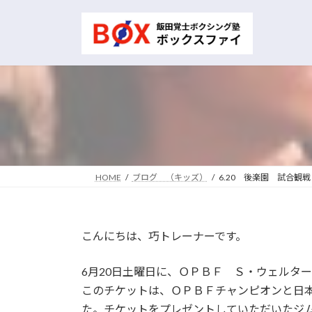
コ
ナ
ン
ビ
テ
ゲ
ン
ー
ツ
シ
へ
ョ
ス
ン
キ
に
ッ
移
プ
動
HOME
ブログ （キッズ）
6.20 後楽園 試合観戦
こんにちは、巧トレーナーです。
6月20日土曜日に、ＯＰＢＦ Ｓ・ウェルタ
このチケットは、ＯＰＢＦチャンピオンと日
た。チケットをプレゼントしていただいたジ