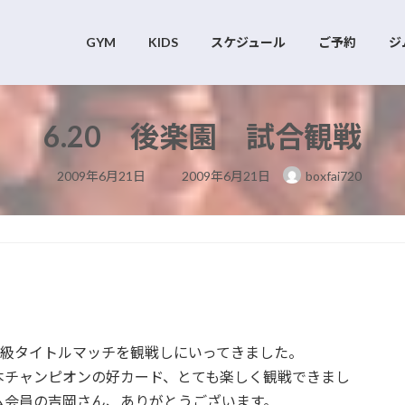
GYM
KIDS
スケジュール
ご予約
ジ
6.20 後楽園 試合観戦
最
2009年6月21日
2009年6月21日
boxfai720
終
更
新
日
時
:
ー級タイトルマッチを観戦しにいってきました。
本チャンピオンの好カード、とても楽しく観戦できまし
ム会員の吉岡さん、ありがとうございます。