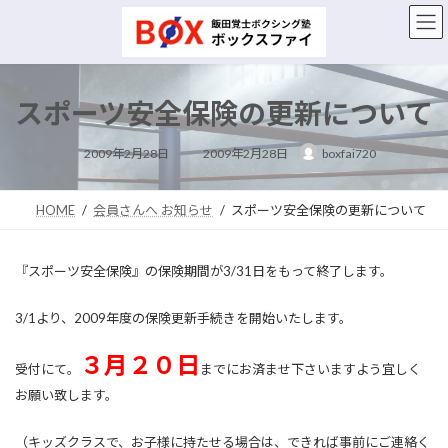
コ
ナ
ン
ビ
テ
ゲ
ン
ー
ツ
シ
スポーツ安全保険の更新について
へ
ョ
ス
ン
最
キ
に
2009年2月28日
2009年2月28日
boxfai720
終
ッ
移
更
新
プ
動
日
時
HOME
会員さんへ お知らせ
スポーツ安全保険の更新について
:
『スポーツ安全保険』の保険期間が3/31日をもって終了します。
3/1より、2009年度の保険更新手続きを開始いたします。
３月２０日
受付にて。
までにお済ませ下さいますよう宜しく
お願い致します。
（キッズクラスで、お子様に持たせる場合は、できれば事前にご連絡く