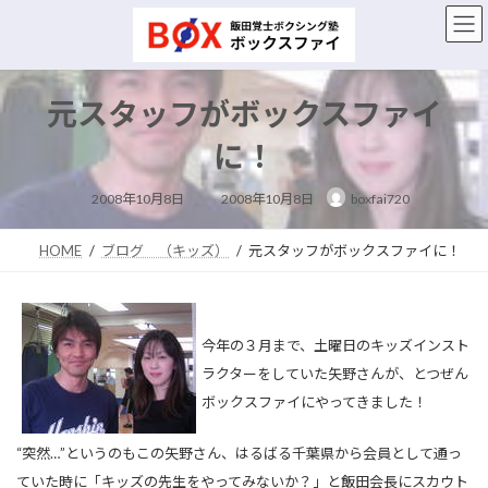
コ
ナ
ン
ビ
テ
ゲ
ン
ー
ツ
シ
元スタッフがボックスファイ
へ
ョ
ス
ン
に！
キ
に
ッ
移
最
2008年10月8日
2008年10月8日
boxfai720
終
プ
動
更
新
日
HOME
ブログ （キッズ）
元スタッフがボックスファイに！
時
:
今年の３月まで、土曜日のキッズインスト
ラクターをしていた矢野さんが、とつぜん
ボックスファイにやってきました！
“突然…”というのもこの矢野さん、はるばる千葉県から会員として通っ
ていた時に「キッズの先生をやってみないか？」と飯田会長にスカウト