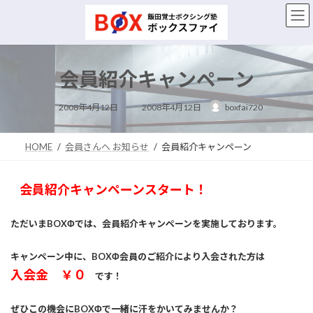
コ
ナ
ン
ビ
テ
ゲ
ン
ー
ツ
シ
会員紹介キャンペーン
へ
ョ
ス
ン
最
キ
に
2008年4月12日
2008年4月12日
boxfai720
終
ッ
移
更
新
プ
動
日
時
HOME
会員さんへ お知らせ
会員紹介キャンペーン
:
会員紹介キャンペーンスタート！
ただいまBOXΦでは、会員紹介キャンペーンを実施しております。
キャンペーン中に、BOXΦ会員のご紹介により入会された方は
入会金 ￥０
です！
ぜひこの機会にBOXΦで一緒に汗をかいてみませんか？