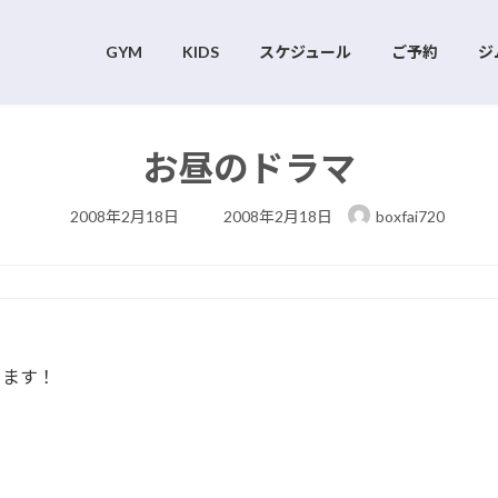
GYM
KIDS
スケジュール
ご予約
ジ
お昼のドラマ
最
2008年2月18日
2008年2月18日
boxfai720
終
更
新
日
時
:
ります！
。