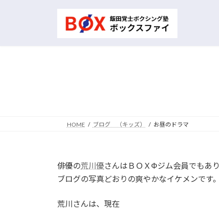
コ
ナ
ン
ビ
テ
ゲ
ン
ー
ツ
シ
へ
ョ
ス
ン
キ
に
ッ
移
プ
動
HOME
ブログ （キッズ）
お昼のドラマ
俳優の
荒川優
さんはＢＯＸΦジム会員でもあ
ブログの写真どおりの爽やかなイケメンです
荒川さんは、現在