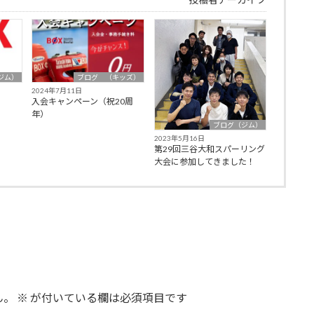
ジム）
ブログ （キッズ）
2024年7月11日
入会キャンペーン（祝20周
年）
ブログ（ジム）
2023年5月16日
第29回三谷大和スパーリング
大会に参加してきました！
ん。
※
が付いている欄は必須項目です