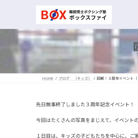
コ
ナ
ン
ビ
テ
ゲ
ン
ー
ツ
シ
へ
ョ
ス
ン
キ
に
ッ
移
プ
動
HOME
ブログ （キッズ）
図解！３周年イベント（
先日無事終了しました３周年記念イベント！
今回はたくさんの写真をまじえて、イベント
１日目は、キッズの子どもたちを中心に、ご