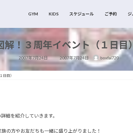
GYM
KIDS
スケジュール
ご予約
ジ
図解！３周年イベント（１日目
最
2007年7月24日
2007年7月24日
boxfai720
終
更
新
日
１日目）
時
:
の詳細を紹介していきます。
家族の方やお友だちも一緒に盛り上がりました！