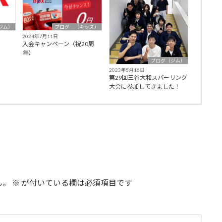
ジム）
ブログ （キッズ）
2024年7月11日
入会キャンペーン（祝20周
年）
ブログ（ジム）
2023年5月16日
第29回三谷大和スパーリング
大会に参加してきました！
ん。
※
が付いている欄は必須項目です