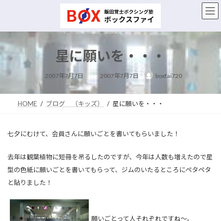
コ
ナ
ン
ビ
テ
ゲ
ン
ー
ツ
シ
星に願いを・・・
へ
ョ
ス
ン
最
キ
に
2007年7月7日
2007年7月7日
boxfai720
終
ッ
移
更
新
プ
動
日
時
HOME
ブログ （キッズ）
星に願いを・・・
:
七夕にむけて、会員さんに願いごとを書いてもらいました！
去年は観葉植物に短冊を吊るしたのですが、今年は人数も増えたので星
型の色紙に願いごとを書いてもらって、ジムのいたるところにペタペタ
と貼りました！
願いごとって人それぞれですね～。