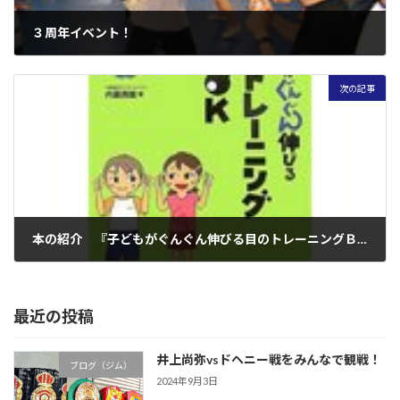
３周年イベント！
2007年7月4日
次の記事
本の紹介 『子どもがぐんぐん伸びる目のトレーニングＢＯＯＫ』
2007年7月9日
最近の投稿
井上尚弥vsドヘニー戦をみんなで観戦！
ブログ（ジム）
2024年9月3日