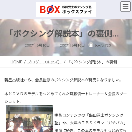
コ
ナ
ン
ビ
テ
ゲ
ン
ー
ツ
シ
「ボクシング解説本」の裏側…
へ
ョ
ス
ン
最
キ
に
2007年6月10日
2007年6月10日
boxfai720
終
ッ
移
更
新
プ
動
日
時
HOME
ブログ （キッズ）
「ボクシング解説本」の裏側…
:
新星出版社から、会長監修のボクシング解説本が発売になりました。
本とＤＶＤのモデルをつとめてくれた斉藤慎一トレーナー＆会長のツー
ショット。
携帯コンテンツの「飯田覚士ボクシング
塾」や、去年のＴＢＳドラマ「ガチバカ」
出演に続き、この本のモデルもつとめても