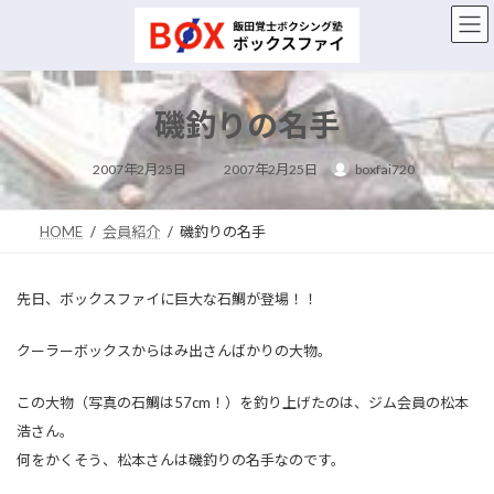
コ
ナ
ン
ビ
テ
ゲ
ン
ー
ツ
シ
磯釣りの名手
へ
ョ
ス
ン
最
キ
に
2007年2月25日
2007年2月25日
boxfai720
終
ッ
移
更
新
プ
動
日
時
HOME
会員紹介
磯釣りの名手
:
先日、ボックスファイに巨大な石鯛が登場！！
クーラーボックスからはみ出さんばかりの大物。
この大物（写真の石鯛は57cm！）を釣り上げたのは、ジム会員の松本
浩さん。
何をかくそう、松本さんは磯釣りの名手なのです。