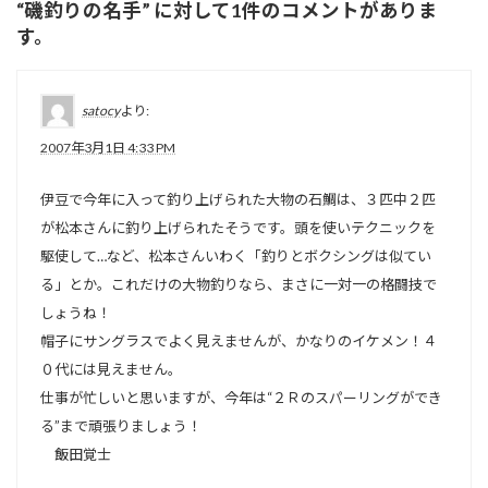
“
磯釣りの名手
” に対して1件のコメントがありま
す。
satocy
より:
2007年3月1日 4:33 PM
伊豆で今年に入って釣り上げられた大物の石鯛は、３匹中２匹
が松本さんに釣り上げられたそうです。頭を使いテクニックを
駆使して…など、松本さんいわく「釣りとボクシングは似てい
る」とか。これだけの大物釣りなら、まさに一対一の格闘技で
しょうね！
帽子にサングラスでよく見えませんが、かなりのイケメン！４
０代には見えません。
仕事が忙しいと思いますが、今年は“２Ｒのスパーリングができ
る”まで頑張りましょう！
飯田覚士