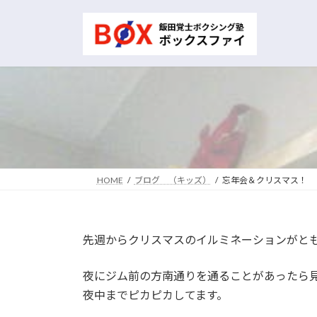
コ
ナ
ン
ビ
テ
ゲ
ン
ー
ツ
シ
へ
ョ
ス
ン
キ
に
ッ
移
プ
動
HOME
ブログ （キッズ）
忘年会＆クリスマス！
先週からクリスマスのイルミネーションがと
夜にジム前の方南通りを通ることがあったら
夜中までピカピカしてます。