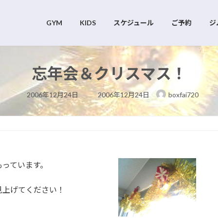
GYM
KIDS
スケジュール
ご予約
ジ
忘年会＆クリスマス！
最
2006年12月24日
2006年12月24日
boxfai720
終
更
新
日
時
:
もっています。
見上げてください！