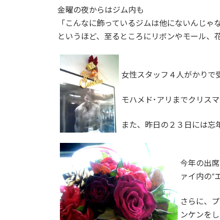
金曜の夜からはジム内も
「こんなに飾っているジムは他にないんじゃ
というほど、至るところにリボンやモール、
女性スタッフ４人がかりで
モハメド･アリまでクリス
また、昨日の２３日には忘
今年の出席
ァイ内の“
さらに、プ
ンケンをし