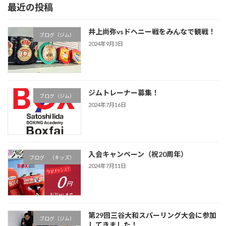
最近の投稿
井上尚弥vsドヘニー戦をみんなで観戦！
ブログ（ジム）
2024年9月3日
ジムトレーナー募集！
ブログ（ジム）
2024年7月16日
入会キャンペーン（祝20周年）
ブログ （キッズ）
2024年7月11日
第29回三谷大和スパーリング大会に参加
ブログ（ジム）
してきました！