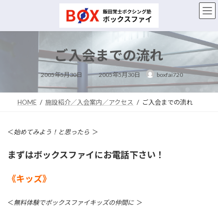
コ
ナ
ン
ビ
テ
ゲ
ン
ー
ツ
シ
ご入会までの流れ
へ
ョ
ス
ン
最
キ
に
2005年5月30日
2005年5月30日
boxfai720
終
ッ
移
更
新
プ
動
日
時
HOME
施設紹介／入会案内／アクセス
ご入会までの流れ
:
＜
始めてみよう！と思ったら
＞
まずはボックスファイにお電話下さい！
《キッズ》
＜
無料体験でボックスファイキッズの仲間に
＞