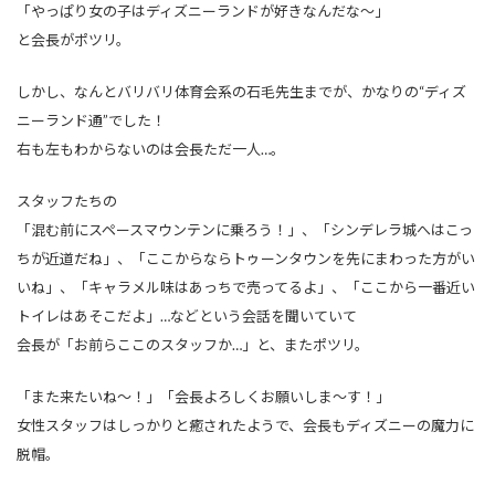
「やっぱり女の子はディズニーランドが好きなんだな～」
と会長がポツリ。
しかし、なんとバリバリ体育会系の石毛先生までが、かなりの“ディズ
ニーランド通”でした！
右も左もわからないのは会長ただ一人…。
スタッフたちの
「混む前にスペースマウンテンに乗ろう！」、「シンデレラ城へはこっ
ちが近道だね」、「ここからならトゥーンタウンを先にまわった方がい
いね」、「キャラメル味はあっちで売ってるよ」、「ここから一番近い
トイレはあそこだよ」…などという会話を聞いていて
会長が「お前らここのスタッフか…」と、またポツリ。
「また来たいね～！」「会長よろしくお願いしま～す！」
女性スタッフはしっかりと癒されたようで、会長もディズニーの魔力に
脱帽。