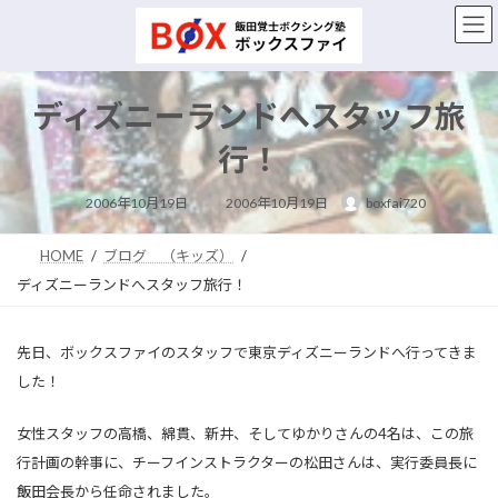
コ
ナ
ン
ビ
テ
ゲ
ン
ー
ツ
シ
ディズニーランドへスタッフ旅
へ
ョ
ス
ン
行！
キ
に
ッ
移
最
2006年10月19日
2006年10月19日
boxfai720
終
プ
動
更
新
日
HOME
ブログ （キッズ）
時
:
ディズニーランドへスタッフ旅行！
先日、ボックスファイのスタッフで東京ディズニーランドへ行ってきま
した！
女性スタッフの高橋、綿貫、新井、そしてゆかりさんの4名は、この旅
行計画の幹事に、チーフインストラクターの松田さんは、実行委員長に
飯田会長から任命されました。