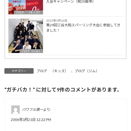
入会キャンペーン（祝20周年）
ブログ （キッズ）
2023年5月16日
第29回三谷大和スパーリング大会に参加してき
ました！
ブログ（ジム）
ブログ （キッズ）
、
ブログ（ジム）
カテゴリー
“
ガチバカ！
” に対して9件のコメントがあります。
パワフル慎一
より:
2006年3月21日 12:22 PM