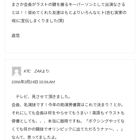
まさか会長がラストの鍵を握るキーパーソンとして出演なさる
とは！！奨めてくれた友達はもとよりいろんなヒト(含む実家の
母)に宣伝しまくりました(笑)
返信
KTC ZAK
より:
2006年3月24日 10:06 AM
テレビ、見させて頂きました。
会長、名演技です！今年の助演男優賞はこれで決まり？とか。
それにしても会長は何をやらせてもうまい！英語もイラストも
俳優としても、、、本当に器用ですね。「ボクシングやってな
くても何かの競技でオリンピックに出てただろうナァ～、、」
なんて、思ってましたよ。