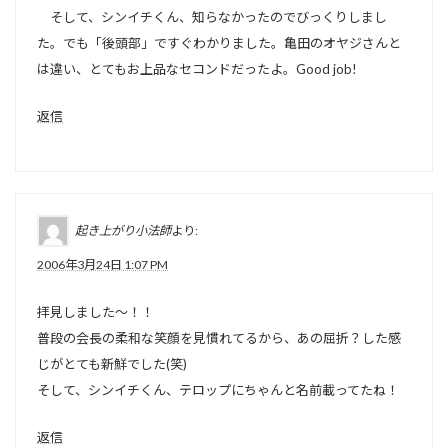
そして、シンイチくん、知らなかったのでびっくりしまし
た。でも「後頭部」ですぐわかりました。亀田のオヤジさんと
は違い、とてもお上品なセコンドだったよ。Good job!
返信
起き上がり小法師
より:
2006年3月24日 1:07 PM
拝見しました～！！
普段の会長の柔和な笑顔を見慣れてるから、あの屈折？した感
じがとても新鮮でした(笑)
そして、シンイチくん、テロップにちゃんと名前載ってたね！
返信