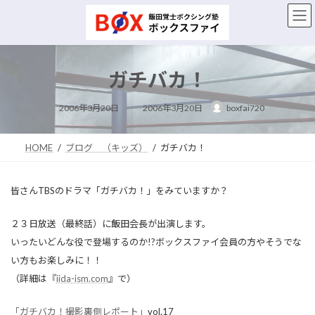
コ
ナ
ン
ビ
テ
ゲ
ン
ー
ツ
シ
ガチバカ！
へ
ョ
ス
ン
最
キ
に
2006年3月20日
2006年3月20日
boxfai720
終
ッ
移
更
新
プ
動
日
時
HOME
ブログ （キッズ）
ガチバカ！
:
皆さんTBSのドラマ「ガチバカ！」をみていますか？
２３日放送（最終話）に飯田会長が出演します。
いったいどんな役で登場するのか!?ボックスファイ会員の方やそうでな
い方もお楽しみに！！
（詳細は『
iida-ism.com
』で）
「ガチバカ！撮影裏側レポート」
vol.17