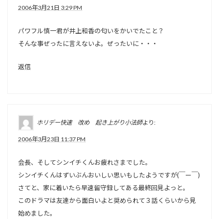
2006年3月21日 3:29 PM
パワフル慎一君が井上和香の匂いをかいでたこと？
そんな事ぜったに言えないよ。ぜったいに・・・
返信
ホリデー快速 改め 起き上がり小法師
より:
2006年3月23日 11:37 PM
会長、そしてシンイチくんお疲れさまでした。
シンイチくんはずいぶんおいしい思いもしたようですが(￣ー￣)
さてと、家に着いたら早速留守録してある最終回見よっと。
このドラマは友達から面白いよと奨められて３話くらいから見
始めました。