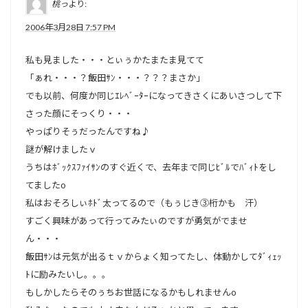
桃っ
より:
2006年3月28日 7:57 PM
私も見ました・・・とぃぅかたまたま見てて
「ぁれ・・・？飯田ｻﾝ・・・？？？まさか」
でも以前、何度か同じｴﾚﾍﾞｰﾀｰになってきさくにあいさつして下
さった顔にそっくり・・・
やっぱりそぅだったんですね♪
謎が解けましたｖ
うちはﾎﾞｯｸｽﾌｧｲｻﾝのすぐ近くで、去年まで同じﾋﾞﾙでﾊﾞｨﾄをし
てましたo
私はおそろしぃﾎﾄﾞ太ってるので（もぅじき③桁かも 汗）
すごく興味があって行ってみたぃのですが勇気がでませ
ん・・・
飯田ｻﾝは元気が出るｔｖからょく知ってたし、体動かしてﾀﾞｨｪｯ
ﾄに励みたいし。。。
もしかしたらそのぅちお世話になるかもしれませんo