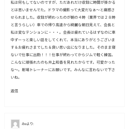
私は何もしてないのですが、ただあれだけ収録に時間が掛かる
とは思いませんでた。ドラマの撮影って大変だなぁ～と痛感さ
せられました。収録が終わったのが朝の４時（業界では２８時
と言うらしい）車での帰り高速から綺麗な朝日見えて、会長と
私は変なテンションに・・・。会長は疲れているはずなのに車
中ずーっと楽しい話をしてくれて、本当にありがとうございま
す＆お疲れさまでした＆良い思い出になりました。そのまま寝
ないで仕事に出勤！！！仕事が終わってからジムで軽く練習。
こんなに頑張れたのも井上和香を見れたからです。可愛かった
な～。射場トレーナーにお願いです。みんなに言わないで下さ
いね。
返信
iba
より: