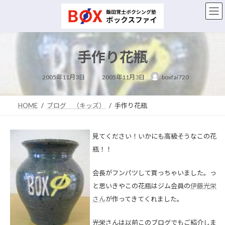
コ
ナ
ン
ビ
テ
ゲ
ン
ー
ツ
シ
手作り花瓶
へ
ョ
ス
ン
最
キ
に
2005年11月3日
2005年11月3日
boxfai720
終
ッ
移
更
新
プ
動
日
時
HOME
ブログ （キッズ）
手作り花瓶
:
見てください！いかにも高級そうなこの花
瓶！！
会長がフンパツして買っちゃいました。っ
と思いきやこの花瓶はジム会員の
伊藤光栄
さん
が作ってきてくれました。
光栄さんは以前このブログでもご紹介しま