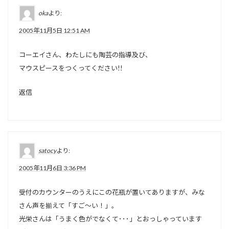
oka
より:
2005年11月5日 12:51 AM
コーエイさん、わたしにも陶芸の指導及び、
マウスピースをつくってください!!
返信
satocy
より:
2005年11月6日 3:36 PM
受付のカウンターのうえにこの花瓶が置いてありますが、みな
さん声を揃えて「すご～い！」。
光栄さんは「うまく色がでなくて･･･」とおっしゃっています