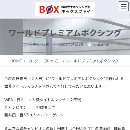
コ
ナ
ン
ビ
テ
ゲ
ン
ー
ツ
シ
ワールドプレミアムボクシング
へ
ョ
ス
ン
最
キ
に
2005年9月21日
2005年9月21日
boxfai720
終
ッ
移
更
新
プ
動
日
時
HOME
ブログ （キッズ）
ワールドプレミアムボクシング
:
今度の日曜日（２５日）に"ワールドプレミアムボクシング"で行われる
世界タイトルマッチを皆さんで予想してみたいと思います。
WBA世界ミニマム級タイトルマッチ１２回戦
チャンピオン 挑戦者２位
新井田 豊 VS エリベルト・ゲホン
ミニマム級チャンピオンの新井田選手は今回が３度目の防衛戦！挑戦者