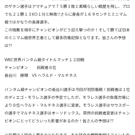
のゲホン選手はアマチュアで７５勝３敗と素晴らしい戦歴を残し、プロ
でも２１勝１３KO１分と無敗!!さらに身長が１６９センチとミニマム
級ではかなりの長身選手。
この強敵を相手にチャンピオンがどう迎え撃つのか！そして勝てば日本
のミニマム級世界王者として最多防衛記録となります。皆さんの予想
は??
WBC世界バンタム級タイトルマッチ１２回戦
チャンピオン 挑戦者８位
長谷川 穂積 VS ヘラルド・マルチネス
バンタム級チャンピオンの長谷川選手は今回が初防衛戦！挑戦者は１位
のディエゴ・モラレス選手の予定でしたが、モラレス選手の負傷欠場に
より８位ヘラルド・マルチネス選手に変更。モラレス選手はサウスポー
の選手でマルチネス選手はオーソドックス。突然の挑戦者変更はチャン
ピオンにとってどういった影響があるのか！皆さんの予想は??