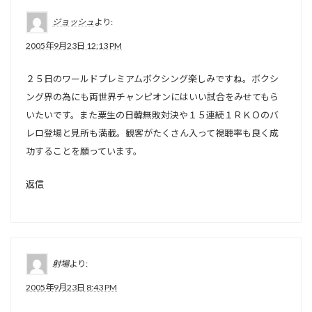
ジョッシュ
より:
2005年9月23日 12:13 PM
２５日のワールドプレミアムボクシング楽しみですね。ボクシ
ング界の為にも両世界チャンピオンにはいい試合をみせてもら
いたいです。また粟生の日韓無敗対決や１５連続１ＲＫＯのバ
レロ登場と見所も満載。観客がたくさん入って視聴率も良く成
功することを願っています。
返信
射場
より:
2005年9月23日 8:43 PM