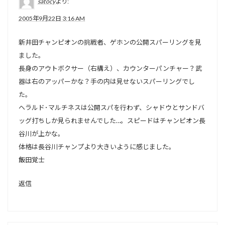
satocy
より:
2005年9月22日 3:16 AM
新井田チャンピオンの挑戦者、ゲホンの公開スパーリングを見
ました。
長身のアウトボクサー（右構え）、カウンターパンチャー？武
器は右のアッパーかな？手の内は見せないスパーリングでし
た。
ヘラルド･マルチネスは公開スパを行わず、シャドウとサンドバ
ッグ打ちしか見られませんでした…。スピードはチャンピオン長
谷川が上かな。
体格は長谷川チャンプより大きいように感じました。
飯田覚士
返信