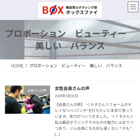
コ
ナ
ン
ビ
テ
ゲ
ン
ー
ツ
シ
プロポーション ビューティー
へ
ョ
ス
ン
美しい バランス
キ
に
ッ
移
プ
動
HOME
プロポーション ビューティー 美しい バランス
女性会員さんの声
会員さんの声
2005年5月31日
【会員さんの声】 ＜Ａ子さん＞フォームのキ
レイな"いいパンチ"を打ちたいと本気で思って
います。体力がついてきました。 ＜Ｔ子さん＞
私は最近ボクシングそのものの魅力にはまりつ
つあり、ジム会員になる日も遠くない？かも^.
[…]