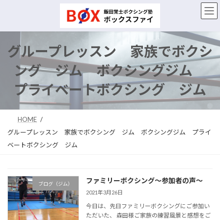
コ
ナ
ン
ビ
テ
ゲ
ン
ー
ツ
シ
グループレッスン 家族でボクシ
へ
ョ
ス
ン
ング ジム ボクシングジム
キ
に
ッ
移
プライベートボクシング ジム
プ
動
HOME
グループレッスン 家族でボクシング ジム ボクシングジム プライ
ベートボクシング ジム
ファミリーボクシング～参加者の声～
ブログ（ジム）
2021年3月26日
今日は、先日ファミリーボクシングにご参加い
ただいた、 森田様ご家族の練習風景と感想をご