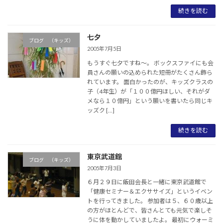
続きを読む
七夕
ブログ （キッズ）
2005年7月5日
もうすぐ七夕ですね～。 ボックスファイにも会
員さんの願いの込められた短冊がたくさん飾ら
れています。 面白かったのが、キッズクラスの
子（4年生）が「１００億円ほしい、それがダ
メなら１０億円」という願いを書いたら同じキ
ッズク […]
続きを読む
東京武道館
ブログ （キッズ）
2005年7月3日
６月２９日に飯田会長と一緒に東京武道館で
「健康セミナー＆エクササイズ」というイベン
トを行ってきました。 参加者は５、６０歳以上
の方がほとんどで、皆さんとても元気で楽しそ
うに体を動かしていましたよ。 最初にウォーミ