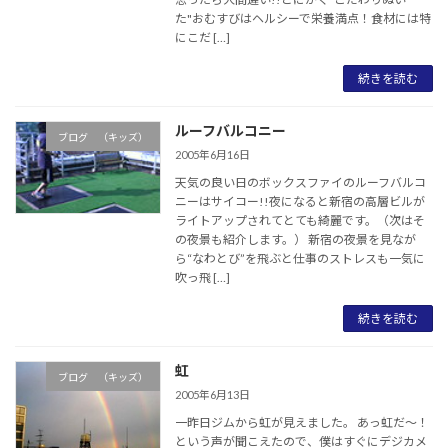
た"おむすびはヘルシーで栄養満点！食材には特
にこだ […]
続きを読む
ルーフバルコニー
ブログ （キッズ）
2005年6月16日
天気の良い日のボックスファイのルーフバルコ
ニーはサイコー!!夜になると新宿の高層ビルが
ライトアップされてとても綺麗です。（次はそ
の夜景も紹介します。） 新宿の夜景を見なが
ら“なわとび”を飛ぶと仕事のストレスも一気に
吹っ飛 […]
続きを読む
虹
ブログ （キッズ）
2005年6月13日
一昨日ジムから虹が見えました。 あっ虹だ～！
という声が聞こえたので、僕はすぐにデジカメ