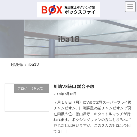
コ
ナ
ン
ビ
テ
ゲ
ン
ー
ツ
シ
へ
ョ
iba18
ス
ン
キ
に
ッ
移
プ
動
HOME
iba18
川嶋VS徳山 試合予想
ブログ （キッズ）
2005年7月18日
７月１８日（月）にWBC世界スーパーフライ級
チャンピオン、川嶋勝重VS前チャンピオンで現
在同級５位、徳山昌守 のタイトルマッチが行
われます。 ボクシングファンの方はもちろんご
存じだとは思いますが、この２人の対戦は今回
で３ […]