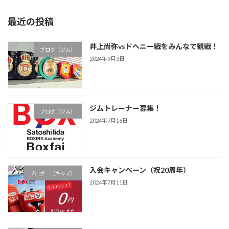
定
定
の
ペ
ペ
ペ
最近の投稿
ー
ー
ー
ジ
ジ
ジ
井上尚弥vsドヘニー戦をみんなで観戦！
送
ブログ（ジム）
2024年9月3日
り
ジムトレーナー募集！
ブログ（ジム）
2024年7月16日
入会キャンペーン（祝20周年）
ブログ （キッズ）
2024年7月11日