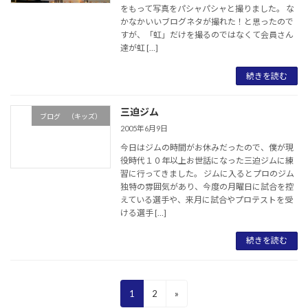
をもって写真をパシャパシャと撮りました。 な
かなかいいブログネタが撮れた！と思ったので
すが、「虹」だけを撮るのではなくて会員さん
達が虹 […]
続きを読む
三迫ジム
ブログ （キッズ）
2005年6月9日
今日はジムの時間がお休みだったので、僕が現
役時代１０年以上お世話になった三迫ジムに練
習に行ってきました。 ジムに入るとプロのジム
独特の雰囲気があり、今度の月曜日に試合を控
えている選手や、来月に試合やプロテストを受
ける選手 […]
続きを読む
投
固
固
1
2
»
稿