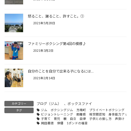
怒ること、謝ること、許すこと。①
2021年5月28日
ファミリーボクシング第4回の模様♪
2021年3月2日
自分のことを自分で出来る子になるには…
2021年2月14日
ブログ（ジム）
、
ボックスファイ
カテゴリー
ジム ボクシングジム 方南町 プライベートボクシング 
タグ
ビジョントレーニング 距離感 視空間認知 身体能力アッ
子育て 育児 躾 自立 自律 子供との接し方 声掛け 
岡田義徳 俳優 1ポンドの福音