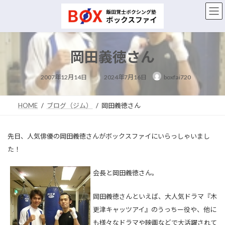
コ
ナ
ン
ビ
テ
ゲ
ン
ー
ツ
シ
岡田義徳さん
へ
ョ
ス
ン
最
キ
に
2007年12月14日
2024年7月16日
boxfai720
終
ッ
移
更
新
プ
動
日
時
HOME
ブログ（ジム）
岡田義徳さん
:
先日、人気俳優の岡田義徳さんがボックスファイにいらっしゃいまし
た！
会長と岡田義徳さん。
岡田義徳さんといえば、大人気ドラマ『木
更津キャッツアイ』のうっちー役や、他に
も様々なドラマや映画などで大活躍されて