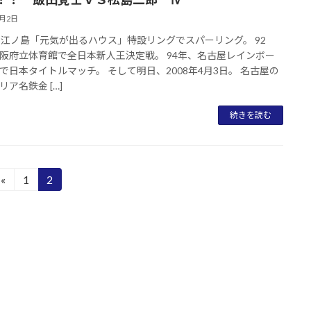
4月2日
、江ノ島「元気が出るハウス」特設リングでスパーリング。 92
阪府立体育館で全日本新人王決定戦。 94年、名古屋レインボー
で日本タイトルマッチ。 そして明日、2008年4月3日。 名古屋の
リア名鉄金 […]
続きを読む
«
1
2
固
固
定
定
ペ
ペ
ー
ー
ジ
ジ