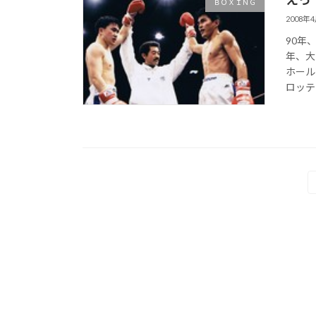
ＢＯＸＩＮＧ
2008年
90年
年、大
ホール
ロッテ
投
稿
の
ペ
ー