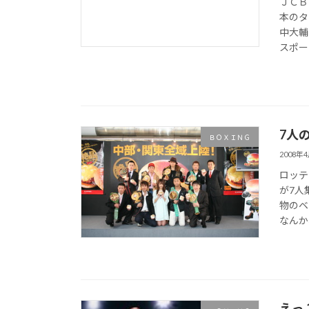
ＪＣＢ
本のタ
中大輔
スポーの
7人
ＢＯＸＩＮＧ
2008年
ロッテ
が7人
物のベ
なんか
えっ