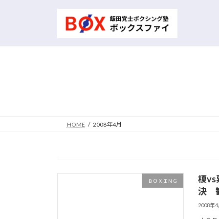
コ
ナ
ン
ビ
テ
ゲ
ン
ー
ツ
シ
へ
ョ
ス
ン
キ
に
ッ
移
プ
動
HOME
2008年4月
榎v
ＢＯＸＩＮＧ
決 
2008年