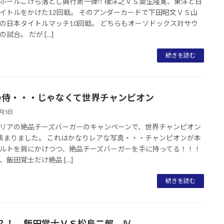
ホールこけら落とし興行第一弾!! 榎洋之ＶＳ粟生隆寛、東洋と日
イトルをかけた12回戦。 そのアンダーカードで下田昭文ＶＳ山
の日本タイトルマッチ10回戦。 どちらもオーソドックス対サウ
試合。 だが […]
続きを読む
の侍・・・じゃなくて世界チャンピオン
4月5日
リアの絶品チーズバーガーのキャンペーンで、世界チャンピオン
集まりました。 これはかなりレアな写真・・・チャンピオンが本
ルトを肩にかけつつ、絶品チーズバーガーを手に持ってる！！！
、飯田覚士だけ絶品 […]
続きを読む
？！ 飯田覚士ＶＳ松島二郎 Ⅳ